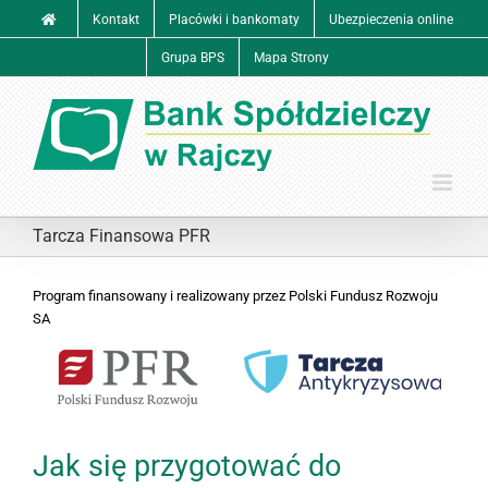
Przejdź
Kontakt
Placówki i bankomaty
Ubezpieczenia online
do
zawartości
Grupa BPS
Mapa Strony
Tarcza Finansowa PFR
Program finansowany i realizowany przez Polski Fundusz Rozwoju
SA
Jak się przygotować do