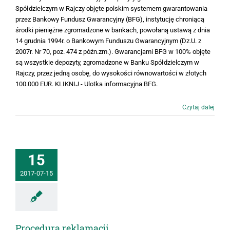
Spółdzielczym w Rajczy objęte polskim systemem gwarantowania
przez Bankowy Fundusz Gwarancyjny (BFG), instytucję chroniącą
środki pieniężne zgromadzone w bankach, powołaną ustawą z dnia
14 grudnia 1994r. o Bankowym Funduszu Gwarancyjnym (Dz.U. z
2007r. Nr 70, poz. 474 z późn.zm.). Gwarancjami BFG w 100% objęte
są wszystkie depozyty, zgromadzone w Banku Spółdzielczym w
Rajczy, przez jedną osobę, do wysokości równowartości w złotych
100.000 EUR. KLIKNIJ - Ulotka informacyjna BFG.
Czytaj dalej
15
2017-07-15
Procedura reklamacji